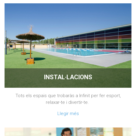
INSTAL·LACIONS
Tots els espais que trobaràs a Infinit per fer esport,
relaxar-te i divertir-te.
Llegir més