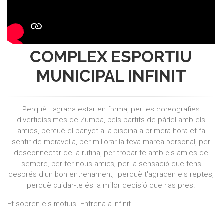
COMPLEX ESPORTIU
MUNICIPAL INFINIT
Perquè t'agrada estar en forma, per les coreografies
divertidíssimes de Zumba, pels partits de pàdel amb els
amics, perquè el banyet a la piscina a primera hora et fa
sentir de meravella, per millorar la teva marca personal, per
desconnectar de la rutina, per trobar-te amb els amics de
sempre, per fer nous amics, per la sensació que tens
després d'un bon entrenament, perquè t'agraden els reptes,
perquè cuidar-te és la millor decisió que has pres.
Et sobren els motius. Entrena a Infinit